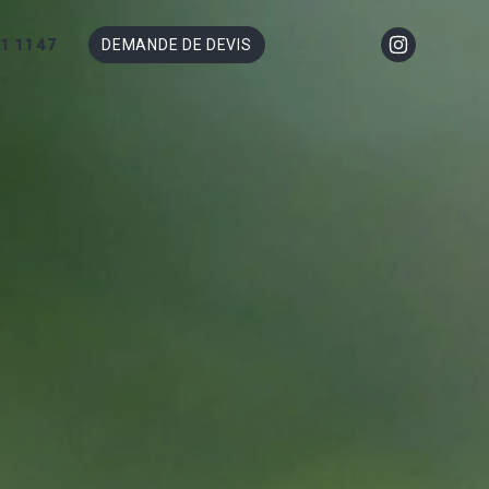
31 11 47
DEMANDE DE DEVIS